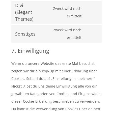
service
Divi
to
Zweck wird noch
facebook
(Elegant
service
Consent
ermittelt
Themes)
complianz
to
Zweck wird noch
service
Sonstiges
Consent
ermittelt
divi-
to
(elegant-
7. Einwilligung
service
themes)
sonstiges
Wenn du unsere Website das erste Mal besuchst,
zeigen wir dir ein Pop-Up mit einer Erklärung über
Cookies. Sobald du auf „Einstellungen speichern“
klickst, gibst du uns deine Einwilligung alle von dir
gewählten Kategorien von Cookies und Plugins wie in
dieser Cookie-Erklärung beschrieben zu verwenden.
Du kannst die Verwendung von Cookies über deinen