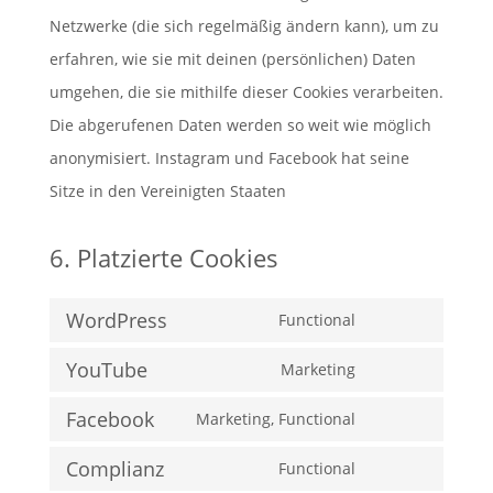
Netzwerke (die sich regelmäßig ändern kann), um zu
erfahren, wie sie mit deinen (persönlichen) Daten
umgehen, die sie mithilfe dieser Cookies verarbeiten.
Die abgerufenen Daten werden so weit wie möglich
anonymisiert. Instagram und Facebook hat seine
Sitze in den Vereinigten Staaten
6. Platzierte Cookies
WordPress
Functional
Consent
YouTube
to
Marketing
Consent
service
Facebook
to
Marketing, Functional
wordpress
Consent
service
Complianz
to
Functional
youtube
Consent